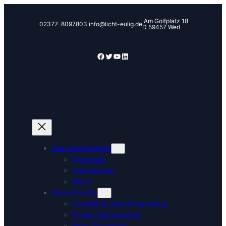
Zum
Inhalt
Am Golfplatz 18
02377-8097803
info@licht-eulig.de
D 59457 Werl
springen
Facebook
Twitter
YouTube
LinkedIn
Das Unternehmen
Firmensitz
Innovationen
Werte
Kompetenzen
Consulting Value Engineering
Projekt Management
Shop Equipment