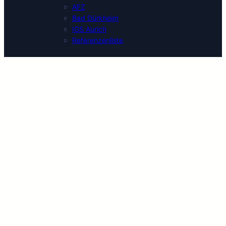
AFZ
Bad Dürkheim
IGS Aurich
Referenzenliste